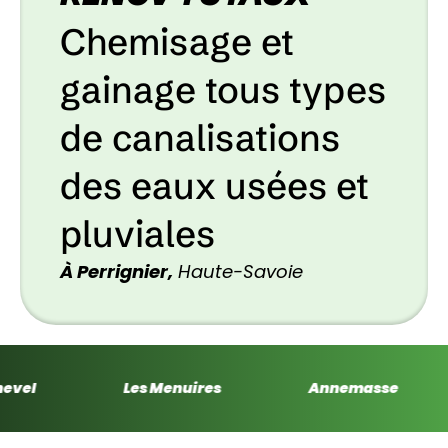
Chemisage et
gainage tous types
de canalisations
des eaux usées et
pluviales
À Perrignier,
Haute-Savoie
Courchevel
Les Menuires
Anne