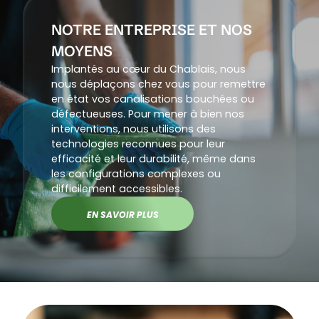
NOTRE ENTREPRISE ET NOS
MOYENS
Implantés au cœur du Chablais, nous
nous déplaçons chez vous pour remettre
en état vos canalisations bouchées ou
défectueuses. Pour mener à bien nos
interventions, nous utilisons des
technologies reconnues pour leur
efficacité et leur durabilité, même dans
les configurations complexes ou
difficilement accessibles.
EN SAVOIR PLUS